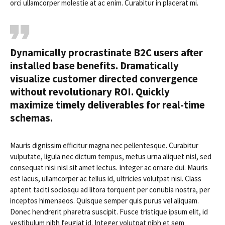
orci ullamcorper molestie at ac enim. Curabitur in placerat mi.
Dynamically procrastinate B2C users after
installed base benefits. Dramatically
visualize customer directed convergence
without revolutionary ROI. Quickly
maximize timely deliverables for real-time
schemas.
Mauris dignissim efficitur magna nec pellentesque. Curabitur
vulputate, ligula nec dictum tempus, metus urna aliquet nisl, sed
consequat nisi nisl sit amet lectus. Integer ac ornare dui. Mauris
est lacus, ullamcorper ac tellus id, ultricies volutpat nisi. Class
aptent taciti sociosqu ad litora torquent per conubia nostra, per
inceptos himenaeos. Quisque semper quis purus vel aliquam.
Donec hendrerit pharetra suscipit. Fusce tristique ipsum elit, id
vestibulum nibh feugiat id. Integer volutpat nibh et sem