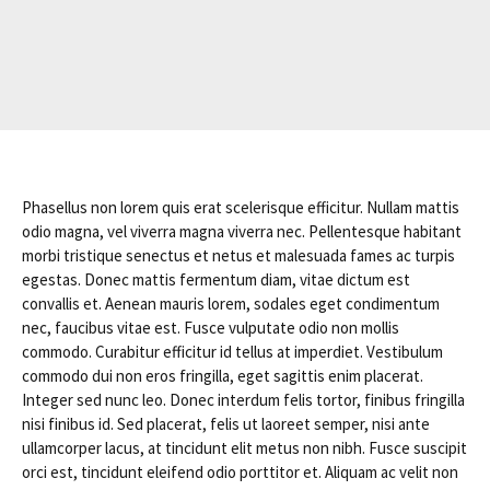
Phasellus non lorem quis erat scelerisque efficitur. Nullam mattis
odio magna, vel viverra magna viverra nec. Pellentesque habitant
morbi tristique senectus et netus et malesuada fames ac turpis
egestas. Donec mattis fermentum diam, vitae dictum est
convallis et. Aenean mauris lorem, sodales eget condimentum
nec, faucibus vitae est. Fusce vulputate odio non mollis
commodo. Curabitur efficitur id tellus at imperdiet. Vestibulum
commodo dui non eros fringilla, eget sagittis enim placerat.
Integer sed nunc leo. Donec interdum felis tortor, finibus fringilla
nisi finibus id. Sed placerat, felis ut laoreet semper, nisi ante
ullamcorper lacus, at tincidunt elit metus non nibh. Fusce suscipit
orci est, tincidunt eleifend odio porttitor et. Aliquam ac velit non