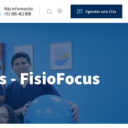
Más información
Agendar una Cita
+51 905 452 898
 - FisioFocus