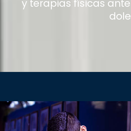
y terapias físicas ante
dole