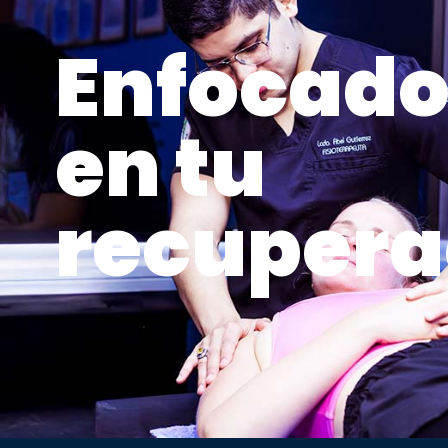
Enfocado
en tu
recupera