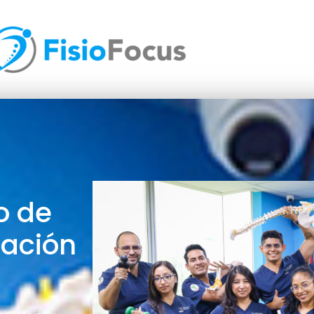
o de
tación