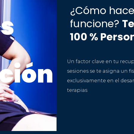
¿Cómo hac
s
funcione?
Te
100 % Perso
ción
Un factor clave en tu recu
sesiones se te asigna un f
exclusivamente en el desar
terapias